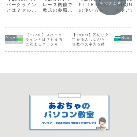
ルできます
パークライン
レース機能で
FILTER関数
UNIQU
とは？セル内
数式の参照関
の使い方を分
の使い方
に収まるグラ
係をチェック
かりやすく解
かりやす
フを作成する
しよう！
説
説
機能を分かり
やすく解説
【Excel】スパーク
【Excel】区切り文
ラインとは？セル内
字を挿入しながら、
に収まるグラフを作
複数の文字列を結合
成する機能を分かり
するTEXTJOIN関
やすく解説
数の使い方を分かり
やすく解説