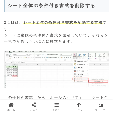
シート全体の条件付き書式を削除する
2つ目は、
シート全体の条件付き書式を削除する方法
で
す。
シートに複数の条件付き書式を設定していて、それらを
一括で削除したい場合に役立ちます。
「条件付き書式」から「ルールのクリア」→「シート全
体からルールをクリア」をクリックすることで、シート
に設定されているすべての条件付き書式を削除すること
ホーム
シェア
目次へ
トップ
サイドバー