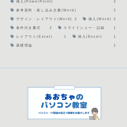
挿入(PowerPoint)
2
参考資料・差し込み文書(Word)
2
デザイン・レイアウト(Word)
2
挿入(Word)
2
条件付き書式
2
スライドショー・記録
1
レイアウト(Excel)
1
挿入(Excel)
1
基礎理論
1