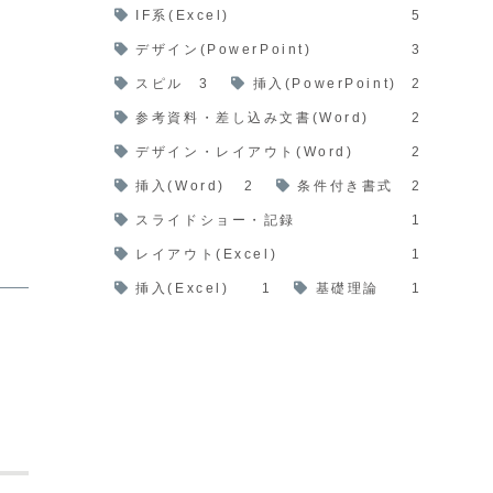
IF系(Excel)
5
デザイン(PowerPoint)
3
スピル
3
挿入(PowerPoint)
2
参考資料・差し込み文書(Word)
2
デザイン・レイアウト(Word)
2
挿入(Word)
2
条件付き書式
2
スライドショー・記録
1
レイアウト(Excel)
1
挿入(Excel)
1
基礎理論
1