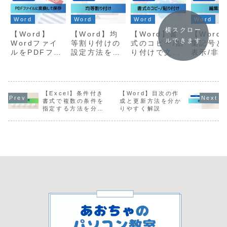
Word
Word
Word
Word
横スクロー
【Word】
【Word】均
【Word】書
【Word
ルできます
Wordファイ
等割り付けの
式のコピー/貼
集記号と
ルをPDFファ
設定方法を分
り付けで文書
表示/非
イルに変換す
かりやすく解
のデザインを
やり方を
る方法を分か
説
簡単に統一す
りやすく
りやすく解説
る方法
【Excel】条件付き
【Word】目次の作
書式で複数の条件を
成と更新方法を分か
指定する方法を分か
りやすく解説
りやすく解説（AND
とORの活用）