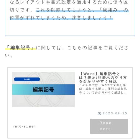
なるレイアウトや書式設定を適用するために使う区
切りです。
これを削除してしまうと、「段組み」の
位置がずれてしまうため、注意しましょう！
「編集記号」
に関しては、こちらの記事をご覧くださ
い。
【Word】編集記号と
は？表示/非表示のやり方
を分かりやすく解説
この記事では、Wordで文書を作
成・編集する際に、便利な編集記
号について分かりやすく解説して
いきます。編集記号を活用するこ
とで、文書のレイアウトをきれい
に整えることができます。ぜひ、
参考にしてみてくだ...
2023.09.25
into-it.net