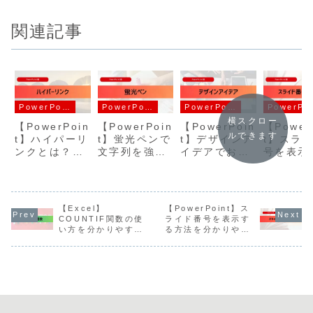
関連記事
PowerPoint
PowerPoint
PowerPoint
Pow
横スクロー
【PowerPoin
【PowerPoin
【PowerPoin
【Power
ルできます
t】ハイパーリ
t】蛍光ペンで
t】デザインア
t】スラ
ンクとは？設
文字列を強調
イデアでおし
号を表示
定方法を分か
表示させよ
ゃれなプレゼ
方法を分
りやすく解説
う！好きな色
ン資料を作成
やすく解
の追加方法も
しよう！（自
分かりやすく
動表示されな
【Excel】
【PowerPoint】ス
解説
い場合の対処
COUNTIF関数の使
ライド番号を表示す
方法も）
い方を分かりやすく
る方法を分かりやす
解説（データの重複
く解説
を調べる方法も）